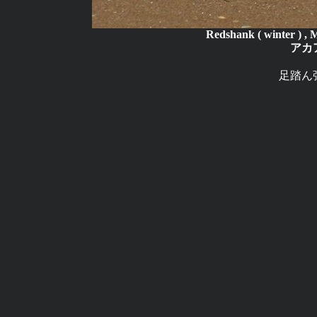
Redshank ( winter ) , 
アカ
足踏ん