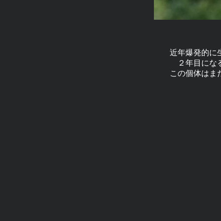
近年爆発的に
２年目にな
この個体はま