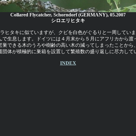
Collared Flycatcher, Schorndorf (GERMANY), 05.2007
シロエリヒタキ
ラヒタキに似ていますが、クビを白色がぐるりと一周していま
んで生息します。ドイツには４月末から５月にアフリカから渡
営巣できる木のうろや樹齢の高い木の減ってしまったことから
護団体が積極的に巣箱を設置して繁殖数の盛り返しに尽力して
INDEX