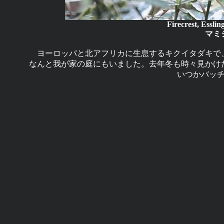
Firecrest, Essl
マミ
ヨーロッパと北アフリカに生息するキクイタダキで
なんと我が家の庭にもいました。去年冬も時々見かけ
いつかバッ